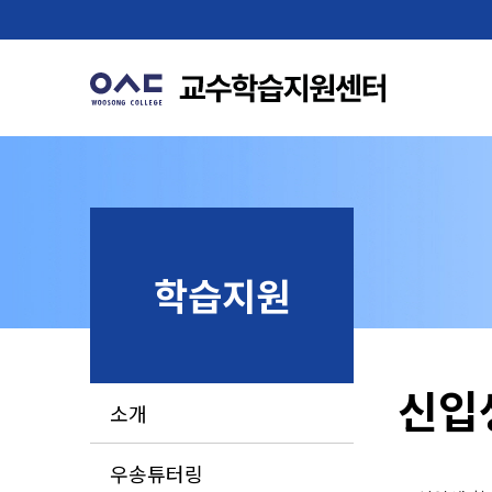
학습지원
신입
소개
우송튜터링